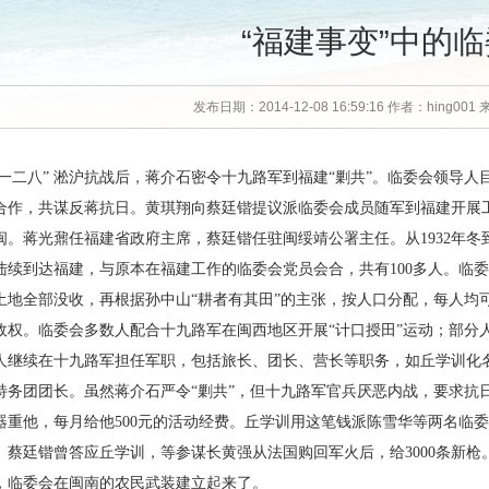
“福建事变”中的
发布日期：2014-12-08 16:59:16 作者：hing0
“一二八” 淞沪抗战后，蒋介石密令十九路军到福建“剿共”。临委会领导
合作，共谋反蒋抗日。黄琪翔向蔡廷锴提议派临委会成员随军到福建开展工作
闽。蒋光鼐任福建省政府主席，蔡廷锴任驻闽绥靖公署主任。从1932年冬到
陆续到达福建，与原本在福建工作的临委会党员会合，共有100多人。临委
土地全部没收，再根据孙中山“耕者有其田”的主张，按人口分配，每人均
政权。临委会多数人配合十九路军在闽西地区开展“计口授田”运动；部分
人继续在十九路军担任军职，包括旅长、团长、营长等职务，如丘学训化
特务团团长。虽然蒋介石严令“剿共”，但十九路军官兵厌恶内战，要求抗
器重他，每月给他500元的活动经费。丘学训用这笔钱派陈雪华等两名临
。蔡廷锴曾答应丘学训，等参谋长黄强从法国购回军火后，给3000条新枪
，临委会在闽南的农民武装建立起来了。