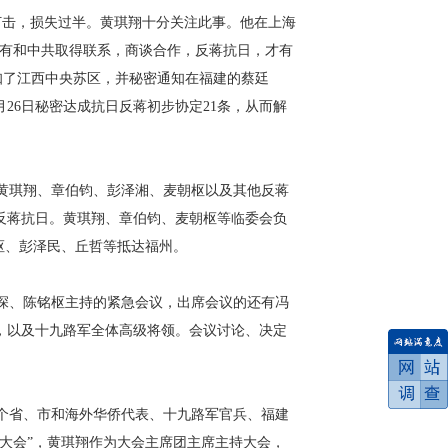
打击，损失过半。黄琪翔十分关注此事。他在上海
只有和中共取得联系，商谈合作，反蒋抗日，才有
知了江西中央苏区，并秘密通知在福建的蔡廷
月26日秘密达成抗日反蒋初步协定21条，从而解
人黄琪翔、章伯钧、彭泽湘、麦朝枢以及其他反蒋
反蒋抗日。黄琪翔、章伯钧、麦朝枢等临委会负
枢、彭泽民、丘哲等抵达福州。
深、陈铭枢主持的紧急会议，出席会议的还有冯
，以及十九路军全体高级将领。会议讨论、决定
多个省、市和海外华侨代表、十九路军官兵、福建
大会”，黄琪翔作为大会主席团主席主持大会，