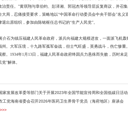
政治责任。”黄琪翔与章伯钧、彭泽湘、郭冠杰等领导层反复商议，并召
全大局，忍痛接受要求，策略地以“中国革命行动委员会中央干部会”名义
律退出原组织，参加由陈铭枢任总书记的“生产人民党”。
介石为镇压福建人民革命政府，派兵向福建大规模进攻，一面派飞机轰炸
福州。大军压境，十九路军孤军奋战，但士气旺盛，英勇战斗，伤亡惨重
视察。1934年1月13日，福建人民革命政府终因兵力悬殊而失败，历时未
民党”解体。
国家发展改革委等部门关于开展2023年全国节能宣传周和全国低碳日活
农工党海南省委会召开2026年医药卫生界骨干党员（海府地区）座谈会
>>>