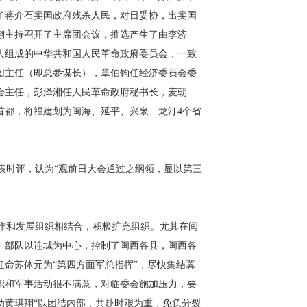
了蒋介石卖国政府残杀人民，对日妥协，出卖国
翔主持召开了主席团会议，推选产生了由李济
人组成的中华共和国人民革命政府委员会，一致
团主任（即总参谋长），章伯钧任经济委员会委
会主任，彭泽湘任人民革命政府秘书长，麦朝
首都，将福建划为闽海、延平、兴泉、龙汀4个省
表时评，认为“观前日大会通过之纲领，显以第三
作和发展组织相结合，积极扩充组织。尤其在闽
人。部队以连城为中心，控制了闽西各县，闽西各
命苏体元为“第四方面军总指挥”，尽快集结冀
织和军事活动很不满意，对临委会施加压力，要
劝黄琪翔“以团结内部，共赴时艰为重，免负分裂