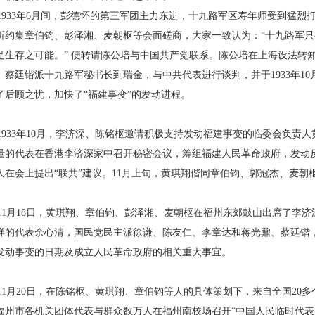
933年6月间，彭德怀的第三军团主力东进，十九路军区寿年师受到猛烈
所约集章伯钧、彭泽湘、麦朝枢等会面磋商，大家一致认为：“十九路军
足生存之可能。” 便转请陈公培与中国共产党联系。陈公培在上海设法转
。蔡廷锴派十九路军秘书长到瑞金，与中共代表进行谈判，并于1933年10
了后顾之忧，加快了“福建事变”的发动进程。
933年10月，李济深、陈铭枢邀请积极支持发动福建事变的临委会负责
量的代表在香港李济深家中召开秘密会议，筹组福建人民革命政府，发动
人在会上提出“联共”建议。11月上旬，黄琪翔偕同章伯钧、郭冠杰、麦朝
1月18日，黄琪翔、章伯钧、彭泽湘、麦朝枢在福州东郊鼓山出席了李济
祥的代表余心清，国民党民主派徐谦、陈友仁、李章达和蒋光鼐、蔡廷锴
发动事变的日期及成立人民革命政府的相关重大事宜。
1月20日，在陈铭枢、黄琪翔、章伯钧等人的具体策划下，来自全国20
福州市各机关团体代表与群众数万人在福州南校场召开“中国人民临时代表