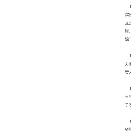
1
寓
立
锴
除
1
力
责
1
玉
了
1
省