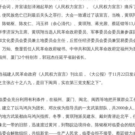
开会词，并宣读彭泽湘起草的《人民权力宣言》。《人民权力宣言》痛斥
，使民族危亡已到最后关头之罪行。大会一致通过了该宣言。当晚，黄琪
、陈铭枢、陈友仁、冯玉祥（余心清代）、黄琪翔、蒋光鼐、蔡廷锴等13
举李济深为主席。黄琪翔当选人民革命政府委员、军事委员会委员兼参谋
和文化委员会委员兼土地委员会主任，丘哲任经济委员会委员兼贸易委员
、万灿、詹显哲任人民革命政府秘书。中华共和国人民革命政府定福州为
福州、厦门2个特别市，郭冠杰任延平省副省长。
福建人民革命政府《人民权力宣言》刊出后，《大公报》于11月22日发
之主张占十之八九，是目下闽局，实在第三党支配之下”。
委会充分利用有利条件，在福州、厦门、闽北、闽西等地把开展群众工
，建立了以马鸿兴为团长、邓次侯为指导员的一支武装部队，共2000余
的地方武装都由马鸿兴指挥。冬季，黄琪翔派吴建东、戴剑青潜赴北平，任
豫北一带的旧部，迅速渡过黄河，到鄂皖边境待命。陈铭枢对临委会的组
临委会解散组织，共组新党——生产人民党，临委会拒不接受。蔡廷锴力