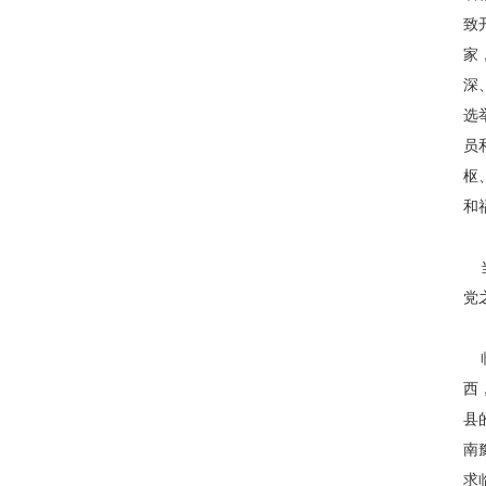
致
家
深
选
员
枢
和
当
党
临
西
县
南
求