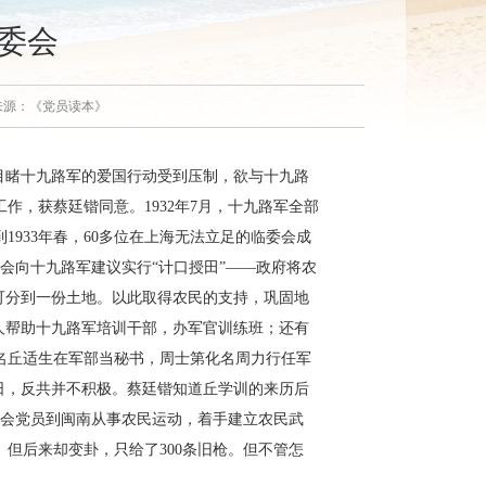
临委会
01 来源：《党员读本》
人目睹十九路军的爱国行动受到压制，欲与十九路
，获蔡廷锴同意。1932年7月，十九路军全部
1933年春，60多位在上海无法立足的临委会成
会向十九路军建议实行“计口授田”——政府将农
可分到一份土地。以此取得农民的支持，巩固地
人帮助十九路军培训干部，办军官训练班；还有
名丘适生在军部当秘书，周士第化名周力行任军
日，反共并不积极。蔡廷锴知道丘学训的来历后
委会党员到闽南从事农民运动，着手建立农民武
。但后来却变卦，只给了300条旧枪。但不管怎