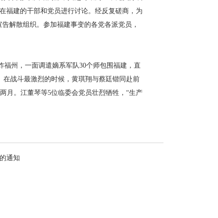
集在福建的干部和党员进行讨论。经反复磋商，为
宣告解散组织。参加福建事变的各党各派党员，
福州，一面调遣嫡系军队30个师包围福建，直
。在战斗最激烈的时候，黄琪翔与蔡廷锴同赴前
足两月。江董琴等5位临委会党员壮烈牺牲，“生产
动的通知