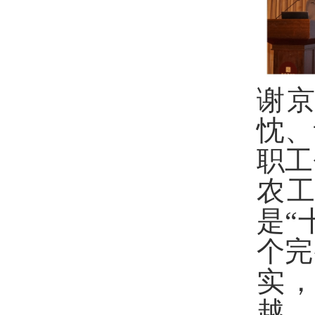
谢
忱、
职工
农工
是“
个完
实，
越。