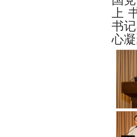
国党
上 
书记
心凝