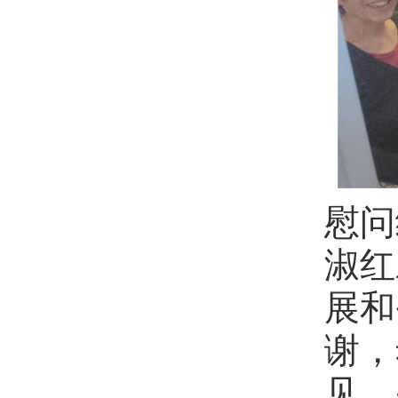
慰问
淑红
展和
谢，
见，